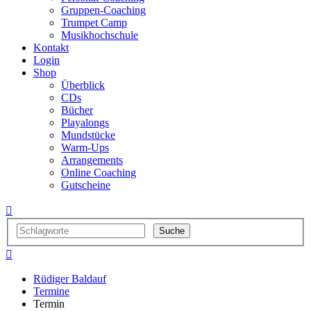
Gruppen-Coaching
Trumpet Camp
Musikhochschule
Kontakt
Login
Shop
Überblick
CDs
Bücher
Playalongs
Mundstücke
Warm-Ups
Arrangements
Online Coaching
Gutscheine


Rüdiger Baldauf
Termine
Termin