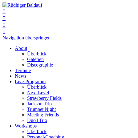




Navigation überspringen
About
Überblick
Galerien
Discographie
Termine
News
Live-Programm
Überblick
Next Level
Strawberry Fields
Jackson Trip
Trumpet Night
Meeting Friends
Duo | Trio
Workshops
Überblick
Personal-Coaching