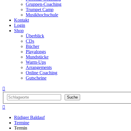
Gruppen-Coaching
Trumpet Camp
Musikhochschule
Kontakt
Login
Shop
Überblick
CDs
Bücher
Playalongs
Mundstücke
Warm-Ups
Arrangements
Online Coaching
Gutscheine


Rüdiger Baldauf
Termine
Termin