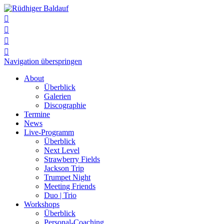




Navigation überspringen
About
Überblick
Galerien
Discographie
Termine
News
Live-Programm
Überblick
Next Level
Strawberry Fields
Jackson Trip
Trumpet Night
Meeting Friends
Duo | Trio
Workshops
Überblick
Personal-Coaching