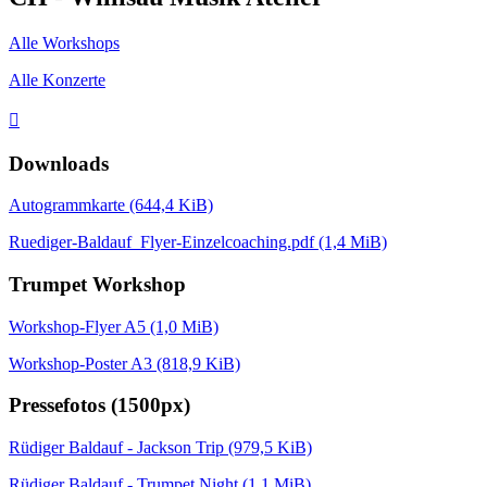
Alle Workshops
Alle Konzerte

Downloads
Autogrammkarte
(644,4 KiB)
Ruediger-Baldauf_Flyer-Einzelcoaching.pdf
(1,4 MiB)
Trumpet Workshop
Workshop-Flyer A5
(1,0 MiB)
Workshop-Poster A3
(818,9 KiB)
Pressefotos (1500px)
Rüdiger Baldauf - Jackson Trip
(979,5 KiB)
Rüdiger Baldauf - Trumpet Night
(1,1 MiB)