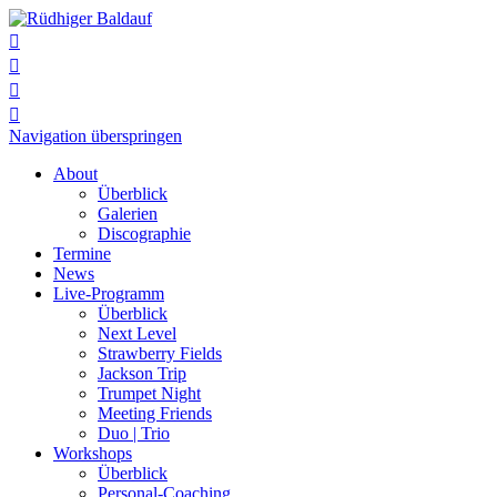




Navigation überspringen
About
Überblick
Galerien
Discographie
Termine
News
Live-Programm
Überblick
Next Level
Strawberry Fields
Jackson Trip
Trumpet Night
Meeting Friends
Duo | Trio
Workshops
Überblick
Personal-Coaching