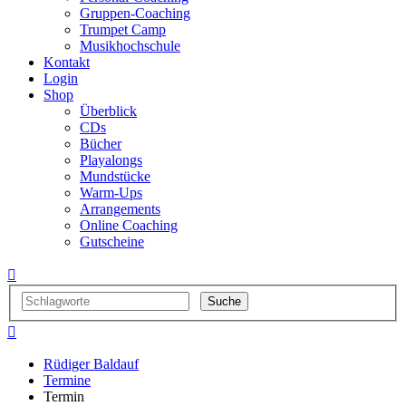
Gruppen-Coaching
Trumpet Camp
Musikhochschule
Kontakt
Login
Shop
Überblick
CDs
Bücher
Playalongs
Mundstücke
Warm-Ups
Arrangements
Online Coaching
Gutscheine


Rüdiger Baldauf
Termine
Termin