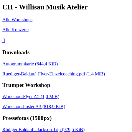
CH - Willisau Musik Atelier
Alle Workshops
Alle Konzerte

Downloads
Autogrammkarte
(644,4 KiB)
Ruediger-Baldauf_Flyer-Einzelcoaching.pdf
(1,4 MiB)
Trumpet Workshop
Workshop-Flyer A5
(1,0 MiB)
Workshop-Poster A3
(818,9 KiB)
Pressefotos (1500px)
Rüdiger Baldauf - Jackson Trip
(979,5 KiB)