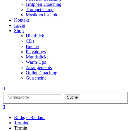
Gruppen-Coaching
Trumpet Camp
Musikhochschule
Kontakt
Login
Shop
Überblick
CDs
Bücher
Playalongs
Mundstücke
Warm-Ups
Arrangements
Online Coaching
Gutscheine


Rüdiger Baldauf
Termine
Termin