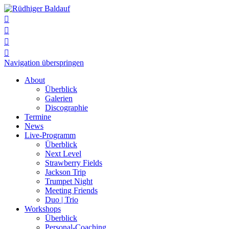




Navigation überspringen
About
Überblick
Galerien
Discographie
Termine
News
Live-Programm
Überblick
Next Level
Strawberry Fields
Jackson Trip
Trumpet Night
Meeting Friends
Duo | Trio
Workshops
Überblick
Personal-Coaching