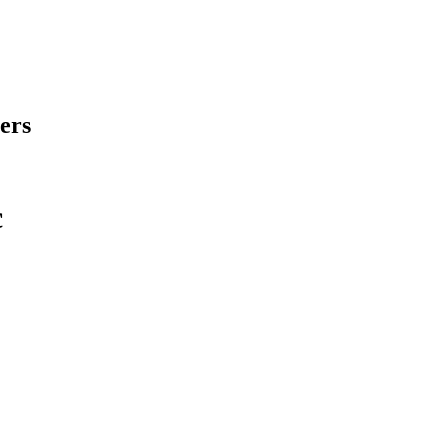
ers
c