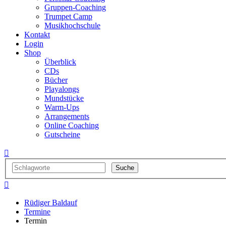
Gruppen-Coaching
Trumpet Camp
Musikhochschule
Kontakt
Login
Shop
Überblick
CDs
Bücher
Playalongs
Mundstücke
Warm-Ups
Arrangements
Online Coaching
Gutscheine


Rüdiger Baldauf
Termine
Termin