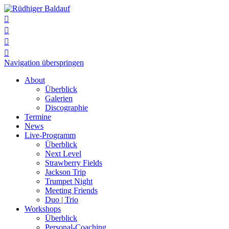




Navigation überspringen
About
Überblick
Galerien
Discographie
Termine
News
Live-Programm
Überblick
Next Level
Strawberry Fields
Jackson Trip
Trumpet Night
Meeting Friends
Duo | Trio
Workshops
Überblick
Personal-Coaching