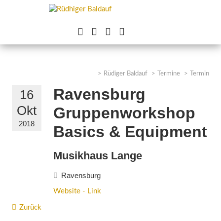




Rüdiger Baldauf
Termine
Termin
Ravensburg
16
Okt
Gruppenworkshop
2018
Basics & Equipment
Musikhaus Lange
Ravensburg
Website - Link
Zurück