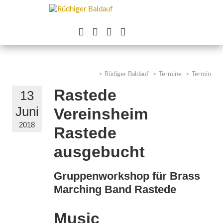




Rüdiger Baldauf
Termine
Termin
Rastede
13
Juni
Vereinsheim
2018
Rastede
ausgebucht
Gruppenworkshop für Brass
Marching Band Rastede
Music