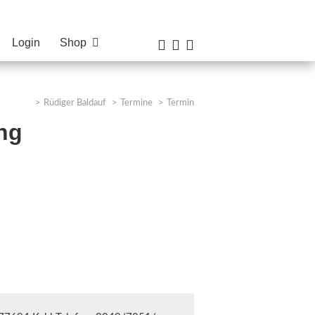
Login
Shop



Rüdiger Baldauf
Termine
Termin
ng