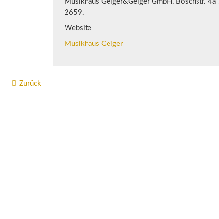
Musikhaus Geiger&Geiger GmbH. Boschstr. 4a
2659.
Website
Musikhaus Geiger
Zurück