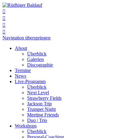




Navigation überspringen
About
Überblick
Galerien
Discographie
Termine
News
Live-Programm
Überblick
Next Level
Strawberry Fields
Jackson Trip
Trumpet Night
Meeting Friends
Duo | Trio
Workshops
Überblick
Personal-Coaching