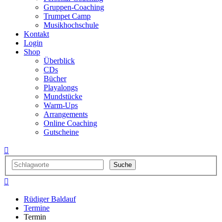
Gruppen-Coaching
Trumpet Camp
Musikhochschule
Kontakt
Login
Shop
Überblick
CDs
Bücher
Playalongs
Mundstücke
Warm-Ups
Arrangements
Online Coaching
Gutscheine


Rüdiger Baldauf
Termine
Termin