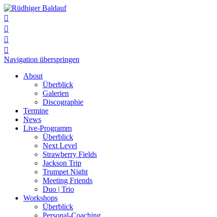




Navigation überspringen
About
Überblick
Galerien
Discographie
Termine
News
Live-Programm
Überblick
Next Level
Strawberry Fields
Jackson Trip
Trumpet Night
Meeting Friends
Duo | Trio
Workshops
Überblick
Personal-Coaching