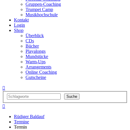
Gruppen-Coaching
Trumpet Camp
Musikhochschule
Kontakt
Login
Shop
Überblick
CDs
Bücher
Playalongs
Mundstücke
Warm-Ups
Arrangements
Online Coaching
Gutscheine


Rüdiger Baldauf
Termine
Termin