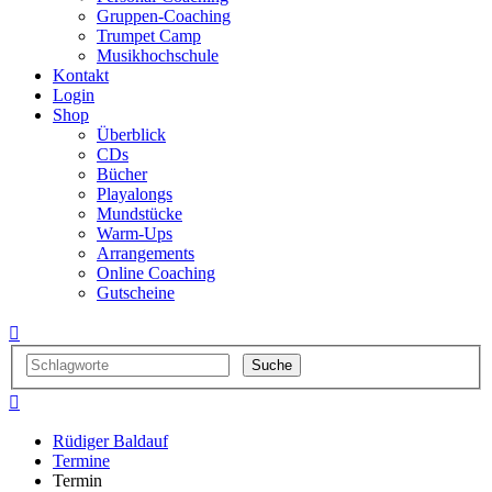
Gruppen-Coaching
Trumpet Camp
Musikhochschule
Kontakt
Login
Shop
Überblick
CDs
Bücher
Playalongs
Mundstücke
Warm-Ups
Arrangements
Online Coaching
Gutscheine


Rüdiger Baldauf
Termine
Termin