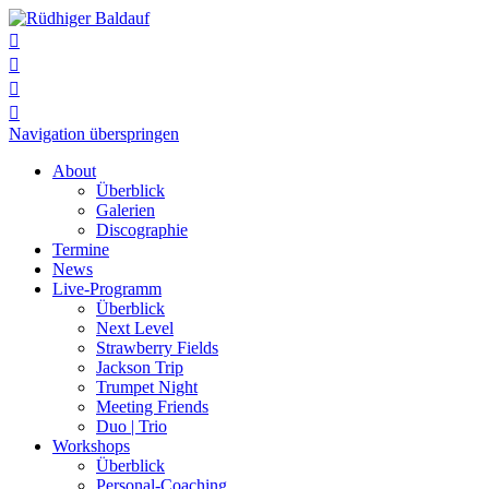




Navigation überspringen
About
Überblick
Galerien
Discographie
Termine
News
Live-Programm
Überblick
Next Level
Strawberry Fields
Jackson Trip
Trumpet Night
Meeting Friends
Duo | Trio
Workshops
Überblick
Personal-Coaching