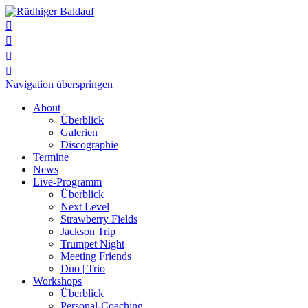




Navigation überspringen
About
Überblick
Galerien
Discographie
Termine
News
Live-Programm
Überblick
Next Level
Strawberry Fields
Jackson Trip
Trumpet Night
Meeting Friends
Duo | Trio
Workshops
Überblick
Personal-Coaching