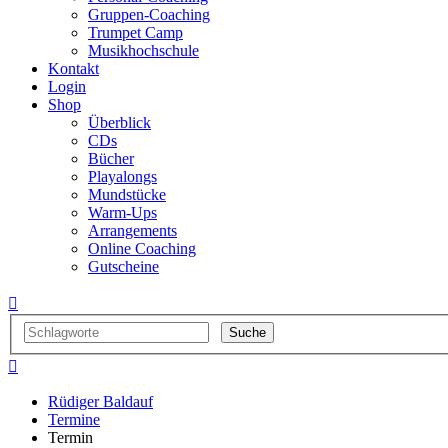
Gruppen-Coaching
Trumpet Camp
Musikhochschule
Kontakt
Login
Shop
Überblick
CDs
Bücher
Playalongs
Mundstücke
Warm-Ups
Arrangements
Online Coaching
Gutscheine


Rüdiger Baldauf
Termine
Termin