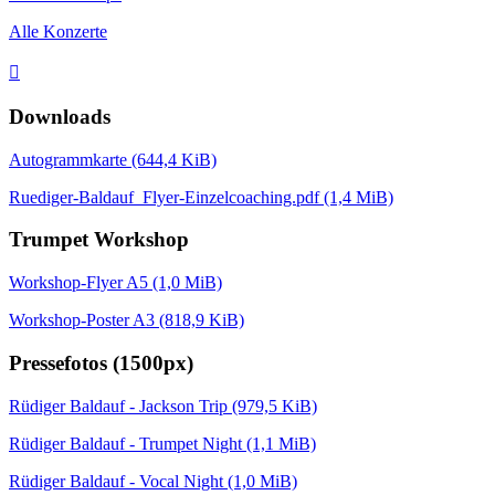
Alle Konzerte

Downloads
Autogrammkarte
(644,4 KiB)
Ruediger-Baldauf_Flyer-Einzelcoaching.pdf
(1,4 MiB)
Trumpet Workshop
Workshop-Flyer A5
(1,0 MiB)
Workshop-Poster A3
(818,9 KiB)
Pressefotos (1500px)
Rüdiger Baldauf - Jackson Trip
(979,5 KiB)
Rüdiger Baldauf - Trumpet Night
(1,1 MiB)
Rüdiger Baldauf - Vocal Night
(1,0 MiB)