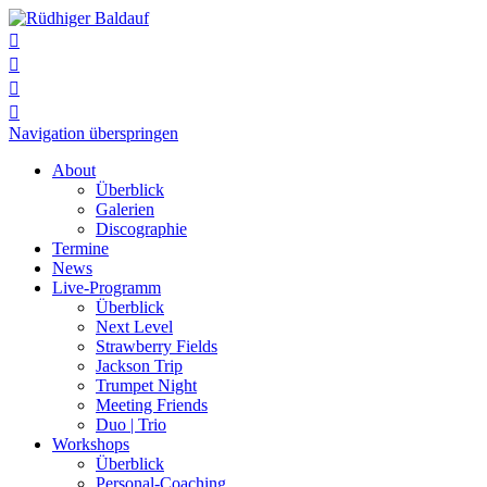




Navigation überspringen
About
Überblick
Galerien
Discographie
Termine
News
Live-Programm
Überblick
Next Level
Strawberry Fields
Jackson Trip
Trumpet Night
Meeting Friends
Duo | Trio
Workshops
Überblick
Personal-Coaching