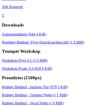
Alle Konzerte

Downloads
Autogrammkarte
(644,4 KiB)
Ruediger-Baldauf_Flyer-Einzelcoaching.pdf
(1,4 MiB)
Trumpet Workshop
Workshop-Flyer A5
(1,0 MiB)
Workshop-Poster A3
(818,9 KiB)
Pressefotos (1500px)
Rüdiger Baldauf - Jackson Trip
(979,5 KiB)
Rüdiger Baldauf - Trumpet Night
(1,1 MiB)
Rüdiger Baldauf - Vocal Night
(1,0 MiB)