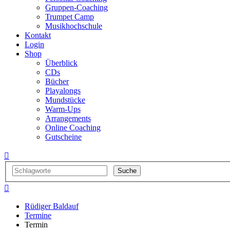
Gruppen-Coaching
Trumpet Camp
Musikhochschule
Kontakt
Login
Shop
Überblick
CDs
Bücher
Playalongs
Mundstücke
Warm-Ups
Arrangements
Online Coaching
Gutscheine


Rüdiger Baldauf
Termine
Termin