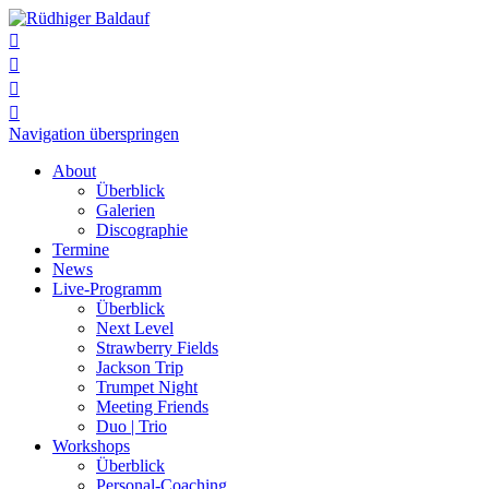




Navigation überspringen
About
Überblick
Galerien
Discographie
Termine
News
Live-Programm
Überblick
Next Level
Strawberry Fields
Jackson Trip
Trumpet Night
Meeting Friends
Duo | Trio
Workshops
Überblick
Personal-Coaching