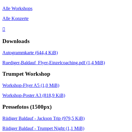
Alle Workshops
Alle Konzerte

Downloads
Autogrammkarte
(644,4 KiB)
Ruediger-Baldauf_Flyer-Einzelcoaching.pdf
(1,4 MiB)
Trumpet Workshop
Workshop-Flyer A5
(1,0 MiB)
Workshop-Poster A3
(818,9 KiB)
Pressefotos (1500px)
Rüdiger Baldauf - Jackson Trip
(979,5 KiB)
Rüdiger Baldauf - Trumpet Night
(1,1 MiB)