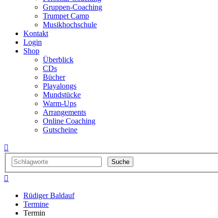
Gruppen-Coaching
Trumpet Camp
Musikhochschule
Kontakt
Login
Shop
Überblick
CDs
Bücher
Playalongs
Mundstücke
Warm-Ups
Arrangements
Online Coaching
Gutscheine


Rüdiger Baldauf
Termine
Termin