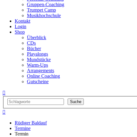
Gruppen-Coaching
Trumpet Camp
Musikhochschule
Kontakt
Login
Shop
Überblick
CDs
Bücher
Playalongs
Mundstücke
Warm-Ups
Arrangements
Online Coaching
Gutscheine


Rüdiger Baldauf
Termine
Termin