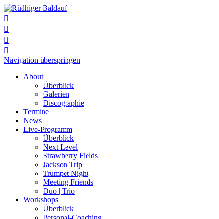




Navigation überspringen
About
Überblick
Galerien
Discographie
Termine
News
Live-Programm
Überblick
Next Level
Strawberry Fields
Jackson Trip
Trumpet Night
Meeting Friends
Duo | Trio
Workshops
Überblick
Personal-Coaching