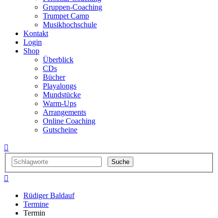
Gruppen-Coaching
Trumpet Camp
Musikhochschule
Kontakt
Login
Shop
Überblick
CDs
Bücher
Playalongs
Mundstücke
Warm-Ups
Arrangements
Online Coaching
Gutscheine


Rüdiger Baldauf
Termine
Termin