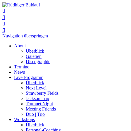




Navigation überspringen
About
Überblick
Galerien
Discographie
Termine
News
Live-Programm
Überblick
Next Level
Strawberry Fields
Jackson Trip
Trumpet Night
Meeting Friends
Duo | Trio
Workshops
Überblick
Personal-Coaching