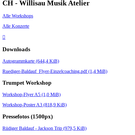
CH - Willisau Musik Atelier
Alle Workshops
Alle Konzerte

Downloads
Autogrammkarte
(644,4 KiB)
Ruediger-Baldauf_Flyer-Einzelcoaching.pdf
(1,4 MiB)
Trumpet Workshop
Workshop-Flyer A5
(1,0 MiB)
Workshop-Poster A3
(818,9 KiB)
Pressefotos (1500px)
Rüdiger Baldauf - Jackson Trip
(979,5 KiB)