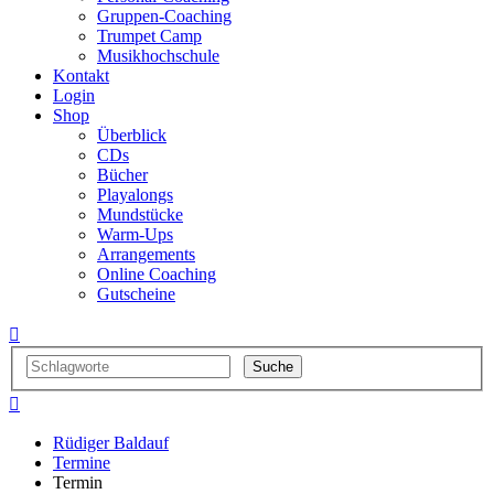
Gruppen-Coaching
Trumpet Camp
Musikhochschule
Kontakt
Login
Shop
Überblick
CDs
Bücher
Playalongs
Mundstücke
Warm-Ups
Arrangements
Online Coaching
Gutscheine


Rüdiger Baldauf
Termine
Termin