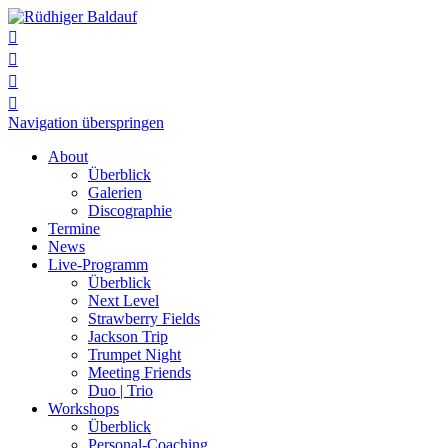




Navigation überspringen
About
Überblick
Galerien
Discographie
Termine
News
Live-Programm
Überblick
Next Level
Strawberry Fields
Jackson Trip
Trumpet Night
Meeting Friends
Duo | Trio
Workshops
Überblick
Personal-Coaching