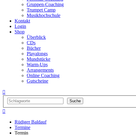
Gruppen-Coaching
Trumpet Camp
Musikhochschule
Kontakt
Login
Shop
Überblick
CDs
Bücher
Playalongs
Mundstücke
Warm-Ups
Arrangements
Online Coaching
Gutscheine


Rüdiger Baldauf
Termine
Termin