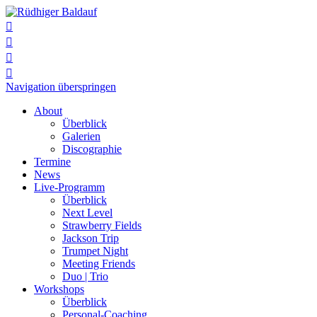




Navigation überspringen
About
Überblick
Galerien
Discographie
Termine
News
Live-Programm
Überblick
Next Level
Strawberry Fields
Jackson Trip
Trumpet Night
Meeting Friends
Duo | Trio
Workshops
Überblick
Personal-Coaching