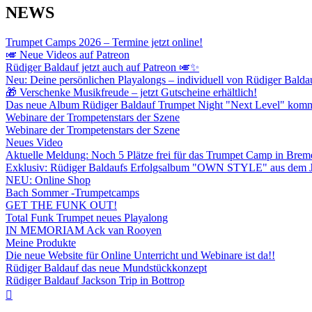
NEWS
Trumpet Camps 2026 – Termine jetzt online!
🎺 Neue Videos auf Patreon
Rüdiger Baldauf jetzt auch auf Patreon 🎺✨
Neu: Deine persönlichen Playalongs – individuell von Rüdiger Balda
🎁 Verschenke Musikfreude – jetzt Gutscheine erhältlich!
Das neue Album Rüdiger Baldauf Trumpet Night "Next Level" kom
Webinare der Trompetenstars der Szene
Webinare der Trompetenstars der Szene
Neues Video
Aktuelle Meldung: Noch 5 Plätze frei für das Trumpet Camp in Brem
Exklusiv: Rüdiger Baldaufs Erfolgsalbum "OWN STYLE" aus dem Ja
NEU: Online Shop
Bach Sommer -Trumpetcamps
GET THE FUNK OUT!
Total Funk Trumpet neues Playalong
IN MEMORIAM Ack van Rooyen
Meine Produkte
Die neue Website für Online Unterricht und Webinare ist da!!
Rüdiger Baldauf das neue Mundstückkonzept
Rüdiger Baldauf Jackson Trip in Bottrop
