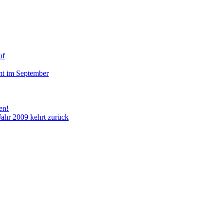
uf
mt im September
en!
hr 2009 kehrt zurück