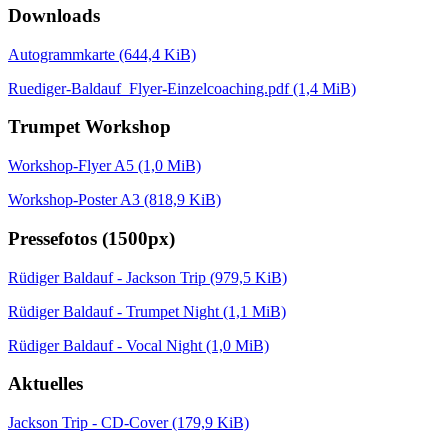
Downloads
Autogrammkarte
(644,4 KiB)
Ruediger-Baldauf_Flyer-Einzelcoaching.pdf
(1,4 MiB)
Trumpet Workshop
Workshop-Flyer A5
(1,0 MiB)
Workshop-Poster A3
(818,9 KiB)
Pressefotos (1500px)
Rüdiger Baldauf - Jackson Trip
(979,5 KiB)
Rüdiger Baldauf - Trumpet Night
(1,1 MiB)
Rüdiger Baldauf - Vocal Night
(1,0 MiB)
Aktuelles
Jackson Trip - CD-Cover
(179,9 KiB)