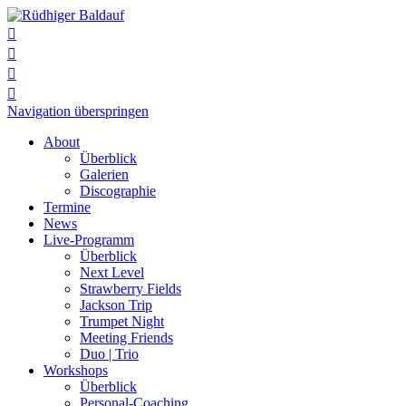




Navigation überspringen
About
Überblick
Galerien
Discographie
Termine
News
Live-Programm
Überblick
Next Level
Strawberry Fields
Jackson Trip
Trumpet Night
Meeting Friends
Duo | Trio
Workshops
Überblick
Personal-Coaching