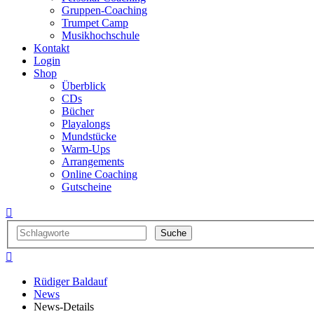
Gruppen-Coaching
Trumpet Camp
Musikhochschule
Kontakt
Login
Shop
Überblick
CDs
Bücher
Playalongs
Mundstücke
Warm-Ups
Arrangements
Online Coaching
Gutscheine


Rüdiger Baldauf
News
News-Details